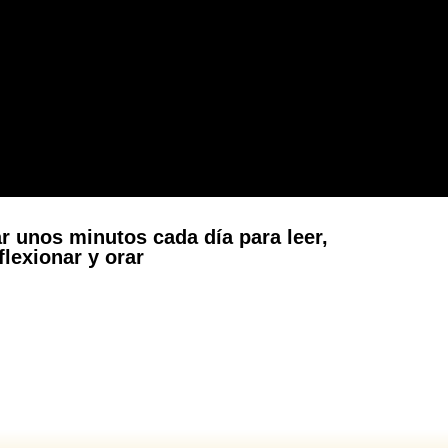
r unos minutos cada día para leer,
flexionar y orar
N LA PRUEBA« ¿REALMENTE HAS NACIDO DE
TU? Domingo, 09 De Agosto Del 2026.AB-5786.
o el que hace la Voluntad del DIOS permenece para
s Mi SEÑOR y DIOS Emmanuel. AB-5786:Quinto
..