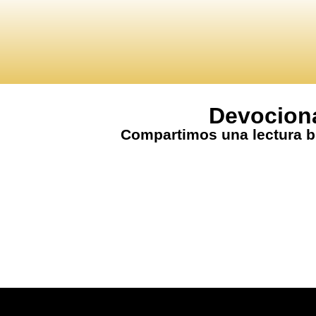
Devocion
Compartimos una lectura bi
ROMANOS 15:13. «QUE EL DIOS
LLENE DE PAZ»
agosto 9, 2026
Domingo, 09 De Agosto Del 2026.AB-5786. «ES