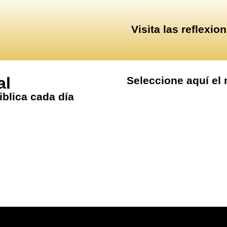
Leer Reflexión completa
Visita las reflexi
al
Seleccione aquí el 
blica cada día
 DE ESPERANZA OS
PERANZA EN LA PRUEBA«