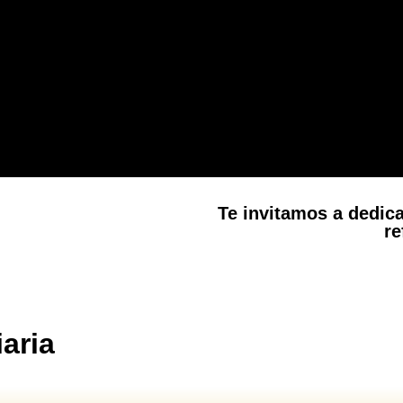
Te invitamos a dedica
re
LA ORUGA.
SOMOS LIBRES. «ESPERANZA E
NUEVO DEL AGUA Y EL ESPÍRI
aria
El mundo pasa,y sus deseos;per
siempre.1 Juan 2:17. Gracia
mes del calendario lunar judío.En.